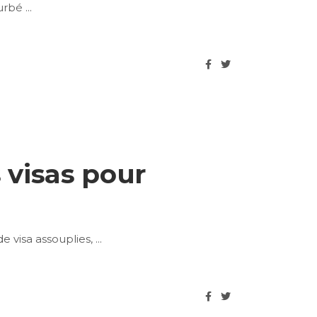
turbé
 visas pour
e visa assouplies,