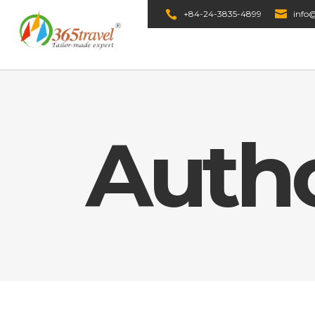
+84-24-3835-4899
info@
Autho