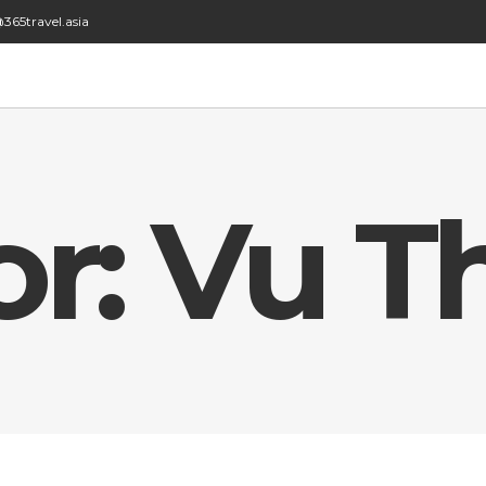
365travel.asia
r: Vu T