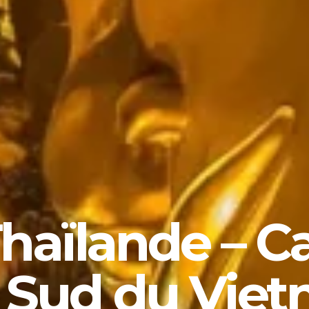
 Thaïlande –
Sud du Viet